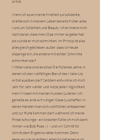
Artist.
Wenn ich so an meine Kindheit zurückdenke,
drehte sich in meinem Leben bereits früher alles
rund um Schönheit und Beauty. Ich erinnere mich
noch daran, dass mein Opa immer so getan hat,
als würde er mich schminken. Im Prinzip ist also
alles gleich geblieben, außer, dass ich heute
diejenige bin, die andere mit echter Schminke
schminken darf.
Mittlerweile sind es schon 8 erfüllende Jahre, in
denen ich den vielfältigen Beruf des Make-Up
Artist ausüben darf. Seitdem entwickle ich mich
Jahr für Jahr weiter und nutze jede Möglichkeit,
mein Wissen mit meinen Kunden zu teilen. Ich
genieße es, eine Art ruhiger Oase zu schaffen, in
deren Händen man sich wohlfühlen, entspannen
und zur Ruhe kommen darf, während ich meine
Pinsel schwinge - ein bisschen fühle ich mich dann
immer wie Bob Ross ;-) - und wir Schritt für
Schritt dem Ergebnis näher kommen. Denn
genauso wie im echten Leben bringt einen auch