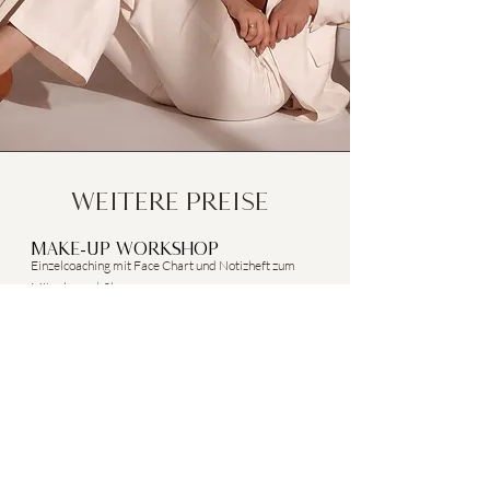
WEITERE PREISE
MAKE-UP WORKSHOP
Einzelcoaching mit Face Chart und Notizheft zum
Mitnehmen | 3h
300€
AUGENBRAUEN
Zupfen
15€
BROWLIFT
Lifting, zupfen, färben
50€