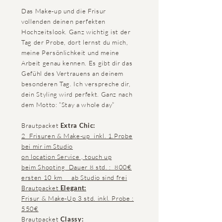
Das Make-up und die Frisur
vollenden deinen perfekten
Hochzeitslook. Ganz wichtig ist der
Tag der Probe, dort lernst du mich,
meine Persönlichkeit und meine
Arbeit genau kennen. Es gibt dir das
Gefühl des Vertrauens an deinem
besonderen Tag. Ich verspreche dir,
dein Styling wird perfekt. Ganz nach
dem Motto: “Stay a whole day“
Brautpacket
Extra Chic:
2 Frisuren & Make-up inkl. 1.Probe
bei mir im Studio
on location Service , touch up
beim Shooting
Dauer 8 std. : 800€
ersten 10 km ab Studio sind frei
Brautpacket
Elegant:
Frisur & Make-Up 3 std. inkl. Probe :
550€
Brautpacket
Classy: