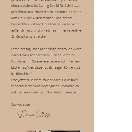
ein professionelles Styling Schritt für Schritt zum
perfekten Look. Hierbei erfüllt es mich jedes Mal
aufs Neue, die Augen meiner Kundinnen zu
beobachten, während ihre Inner-Beauty nach
außen dringt und ich, wie ich es immer sage, ihre
Schönheit unterstreiche.
In meiner täglichen Arbeit lege ich großen Wert
darauf, dass sich nach dem Finish alle meine
Kundinnen im Spiegel anschauen und mit einem
Lächeln auf den Lippen zu sich sagen können: „Ja,
ich bin schön!“
Und jetzt freue ich mich sehr darauf, dich bald
kennenzulernen und womöglich auch bald dich
mit meinen Pinseln zum Strahlen bringen darf.
See you soon.
Deine Steffi