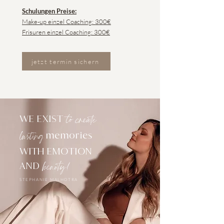
Schulungen Preise:
Make-up einzel Coaching: 300€
Frisuren einzel Coaching: 300€
jetzt termin sichern
to
create
WE EXIST
lasting
memories
WITH EMOTION
beauty!
AND
STEPHANIE MALHOTRA