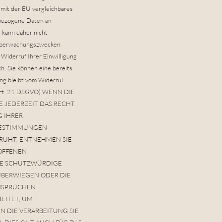
 mit der EU vergleichbares
nbezogene Daten an
 kann daher nicht
u Überwachungszwecken
 Widerruf Ihrer Einwilligung
h. Sie können eine bereits
ung bleibt vom Widerruf
 (Art. 21 DSGVO) WENN DIE
E JEDERZEIT DAS RECHT,
G IHRER
 BESTIMMUNGEN
ERUHT, ENTNEHMEN SIE
OFFENEN
DE SCHUTZWÜRDIGE
 ÜBERWIEGEN ODER DIE
NSPRÜCHEN
EITET, UM
N DIE VERARBEITUNG SIE