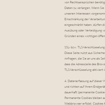
von Rechtsansprüchen benötige
Daten zu verlangen. Wenn Sie
unseren Interessen vorgenomme
Einschränkung der Verarbeitu
eingeschränkt haben, dürfen d
Ausübung oder Verteidigung vo
Gründen eines wichtigen öffen
SSL- bzw. TLS-Verschlüsselung
Diese Seite nutzt aus Sicherh
Anfragen, die Sie an uns als S
dass die Adresszeile des Brows
TLS-Verschlüsselung aktiviert 
4. Datenerfassung auf dieser 
und richten auf Ihrem Endgerä
dauerhaft (permanente Cookies
Permanente Cookies bleiben au
Webbrowser erfolgt. Cookies k