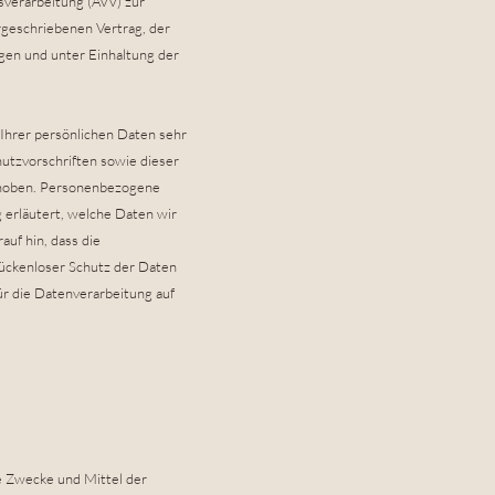
gsverarbeitung (AVV) zur
rgeschriebenen Vertrag, der
en und unter Einhaltung der
Ihrer persönlichen Daten sehr
utzvorschriften sowie dieser
rhoben. Personenbezogene
 erläutert, welche Daten wir
uf hin, dass die
lückenloser Schutz der Daten
für die Datenverarbeitung auf
ie Zwecke und Mittel der