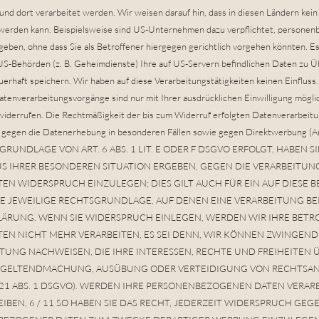
und dort verarbeitet werden. Wir weisen darauf hin, dass in diesen Ländern kein
 werden kann. Beispielsweise sind US-Unternehmen dazu verpflichtet, persone
eben, ohne dass Sie als Betroffener hiergegen gerichtlich vorgehen könnten. Es
US-Behörden (z. B. Geheimdienste) Ihre auf US-Servern befindlichen Daten z
erhaft speichern. Wir haben auf diese Verarbeitungstätigkeiten keinen Einfluss.
tenverarbeitungsvorgänge sind nur mit Ihrer ausdrücklichen Einwilligung möglic
t widerrufen. Die Rechtmäßigkeit der bis zum Widerruf erfolgten Datenverarbeit
t gegen die Datenerhebung in besonderen Fällen sowie gegen Direktwerbung
UNDLAGE VON ART. 6 ABS. 1 LIT. E ODER F DSGVO ERFOLGT, HABEN SI
US IHRER BESONDEREN SITUATION ERGEBEN, GEGEN DIE VERARBEITUN
N WIDERSPRUCH EINZULEGEN; DIES GILT AUCH FÜR EIN AUF DIESE
IE JEWEILIGE RECHTSGRUNDLAGE, AUF DENEN EINE VERARBEITUNG B
ÄRUNG. WENN SIE WIDERSPRUCH EINLEGEN, WERDEN WIR IHRE BETR
N NICHT MEHR VERARBEITEN, ES SEI DENN, WIR KÖNNEN ZWINGEN
TUNG NACHWEISEN, DIE IHRE INTERESSEN, RECHTE UND FREIHEITEN
R GELTENDMACHUNG, AUSÜBUNG ODER VERTEIDIGUNG VON RECHTSA
21 ABS. 1 DSGVO). WERDEN IHRE PERSONENBEZOGENEN DATEN VERARB
BEN, 6 / 11 SO HABEN SIE DAS RECHT, JEDERZEIT WIDERSPRUCH GEGE