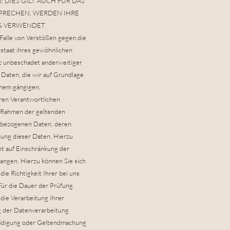
DIES GILT AUCH FÜR DAS
SPRECHEN, WERDEN IHRE
G VERWENDET
lle von Verstößen gegen die
staat ihres gewöhnlichen
ht unbeschadet anderweitiger
 Daten, die wir auf Grundlage
einem gängigen,
ren Verantwortlichen
im Rahmen der geltenden
enbezogenen Daten, deren
hung dieser Daten. Hierzu
t auf Einschränkung der
angen. Hierzu können Sie sich
ie Richtigkeit Ihrer bei uns
Für die Dauer der Prüfung
die Verarbeitung Ihrer
g der Datenverarbeitung
teidigung oder Geltendmachung