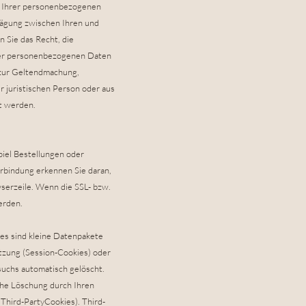
ng Ihrer personenbezogenen
wägung zwischen Ihren und
 Sie das Recht, die
hrer personenbezogenen Daten
 zur Geltendmachung,
 juristischen Person oder aus
t werden.
piel Bestellungen oder
erbindung erkennen Sie daran,
wserzeile. Wenn die SSL- bzw.
erden.
es sind kleine Datenpakete
tzung (Session-Cookies) oder
uchs automatisch gelöscht.
che Löschung durch Ihren
Third-PartyCookies). Third-