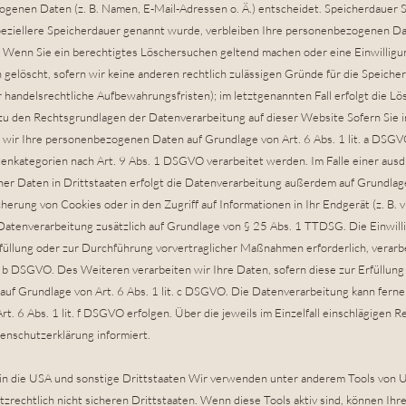
genen Daten (z. B. Namen, E-Mail-Adressen o. Ä.) entscheidet. Speicherdauer S
eziellere Speicherdauer genannt wurde, verbleiben Ihre personenbezogenen Dat
t. Wenn Sie ein berechtigtes Löschersuchen geltend machen oder eine Einwillig
 gelöscht, sofern wir keine anderen rechtlich zulässigen Gründe für die Speic
r handelsrechtliche Aufbewahrungsfristen); im letztgenannten Fall erfolgt die Lö
u den Rechtsgrundlagen der Datenverarbeitung auf dieser Website Sofern Sie i
n wir Ihre personenbezogenen Daten auf Grundlage von Art. 6 Abs. 1 lit. a DSGVO 
kategorien nach Art. 9 Abs. 1 DSGVO verarbeitet werden. Im Falle einer ausdrü
 Daten in Drittstaaten erfolgt die Datenverarbeitung außerdem auf Grundlage v
herung von Cookies oder in den Zugriff auf Informationen in Ihr Endgerät (z. B. v
e Datenverarbeitung zusätzlich auf Grundlage von § 25 Abs. 1 TTDSG. Die Einwilli
füllung oder zur Durchführung vorvertraglicher Maßnahmen erforderlich, verarbe
t. b DSGVO. Des Weiteren verarbeiten wir Ihre Daten, sofern diese zur Erfüllung
d auf Grundlage von Art. 6 Abs. 1 lit. c DSGVO. Die Datenverarbeitung kann fern
t. 6 Abs. 1 lit. f DSGVO erfolgen. Über die jeweils im Einzelfall einschlägigen 
enschutzerklärung informiert.
n die USA und sonstige Drittstaaten Wir verwenden unter anderem Tools von U
zrechtlich nicht sicheren Drittstaaten. Wenn diese Tools aktiv sind, können I