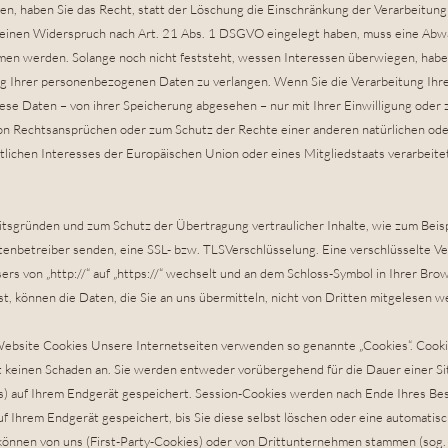
n, haben Sie das Recht, statt der Löschung die Einschränkung der Verarbeitu
 einen Widerspruch nach Art. 21 Abs. 1 DSGVO eingelegt haben, muss eine Ab
n werden. Solange noch nicht feststeht, wessen Interessen überwiegen, haben
ng Ihrer personenbezogenen Daten zu verlangen. Wenn Sie die Verarbeitung I
iese Daten – von ihrer Speicherung abgesehen – nur mit Ihrer Einwilligung oder
n Rechtsansprüchen oder zum Schutz der Rechte einer anderen natürlichen oder
tlichen Interesses der Europäischen Union oder eines Mitgliedstaats verarbeite
eitsgründen und zum Schutz der Übertragung vertraulicher Inhalte, wie zum Beis
eitenbetreiber senden, eine SSL- bzw. TLSVerschlüsselung. Eine verschlüsselte V
ers von „http://“ auf „https://“ wechselt und an dem Schloss-Symbol in Ihrer Bro
ist, können die Daten, die Sie an uns übermitteln, nicht von Dritten mitgelesen w
Website Cookies Unsere Internetseiten verwenden so genannte „Cookies“. Cooki
t keinen Schaden an. Sie werden entweder vorübergehend für die Dauer einer Si
) auf Ihrem Endgerät gespeichert. Session-Cookies werden nach Ende Ihres Bes
f Ihrem Endgerät gespeichert, bis Sie diese selbst löschen oder eine automatis
önnen von uns (First-Party-Cookies) oder von Drittunternehmen stammen (sog. 