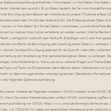
ieser Datenschutzerklärung entnehmen. Wie erfassen wir Ihre Daten? Ihre Date
tteilen. Hierbei kann es sich z. B. um Daten handeln, die Sie in ein Kontaktform
Ihrer Einwilligung beim Besuch der Website durch unsere ITSysteme erfasst. Da
Betriebssystem oder Uhrzeit des Seitenaufrufs). Die Erfassung dieser Daten erfo
nutzen wir Ihre Daten? Ein Teil der Daten wird erhoben, um eine fehlerfreie Be
önnen zur Analyse Ihres Nutzerverhaltens verwendet werden. Welche Rechte ha
s Recht, unentgeltlich Auskunft über Herkunft, Empfänger und Zweck Ihrer ge
ußerdem ein Recht, die Berichtigung oder Löschung dieser Daten zu verlangen. 
n, können Sie diese Einwilligung jederzeit für die Zukunft widerrufen. Außerdem
schränkung der Verarbeitung Ihrer personenbezogenen Daten zu verlangen. De
ändigen Aufsichtsbehörde zu. Hierzu sowie zu weiteren Fragen zum Thema Date
se-Tools und Tools von Drittanbietern Beim Besuch dieser Website kann Ihr Surf-
ieht vor allem mit sogenannten Analyseprogrammen. Detaillierte Informationen
in der folgenden Datenschutzerklärung.
alte unserer Website bei folgenden Anbietern: IONOS Anbieter ist die IONOS SE
. Wenn Sie unsere Website besuchen, erfasst IONOS verschiedene Logfiles ink
tenschutzerklärung von IONOS:
https://www.ionos.de/terms-gtc/terms-privacy.
 6 Abs. 1 lit. f DSGVO. Wir haben ein berechtigtes Interesse an einer möglichst 