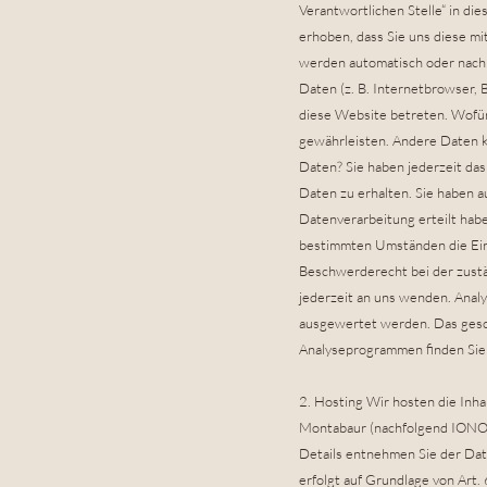
Verantwortlichen Stelle“ in d
erhoben, dass Sie uns diese mi
werden automatisch oder nach 
Daten (z. B. Internetbrowser, 
diese Website betreten. Wofür 
gewährleisten. Andere Daten k
Daten? Sie haben jederzeit da
Daten zu erhalten. Sie haben a
Datenverarbeitung erteilt habe
bestimmten Umständen die Ein
Beschwerderecht bei der zust
jederzeit an uns wenden. Analy
ausgewertet werden. Das gesch
Analyseprogrammen finden Sie 
2. Hosting Wir hosten die Inh
Montabaur (nachfolgend IONOS)
Details entnehmen Sie der Da
erfolgt auf Grundlage von Art.