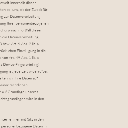
oweit innerhalb dieser
en bei uns, bis der Zweck für
ung zur Datenverarbeitung
herung Ihrer personenbezogenen
schung nach Fortfall dieser
n die Datenverarbeitung
bzw. Art. 9 Abs. 2 lit. a
cklichen Einwilligung in die
on Art. 49 Abs. 1 lit. a
ia Device-Fingerprinting)
gung ist jederzeit widerrufbar.
iten wir Ihre Daten auf
 einer rechtlichen
er auf Grundlage unseres
Rechtsgrundlagen wird in den
nternehmen mit Sitz in den
hre personenbezogene Daten in