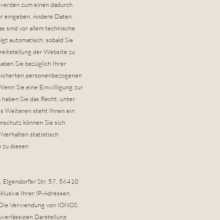
n werden zum einen dadurch
ular eingeben. Andere Daten
s sind vor allem technische
lgt automatisch, sobald Sie
reitstellung der Website zu
ben Sie bezüglich Ihrer
speicherten personenbezogenen
Wenn Sie eine Einwilligung zur
 haben Sie das Recht, unter
s Weiteren steht Ihnen ein
nschutz können Sie sich
Verhalten statistisch
 zu diesen
, Elgendorfer Str. 57, 56410
lusive Ihrer IP-Adressen.
Die Verwendung von IONOS
zuverlässigen Darstellung