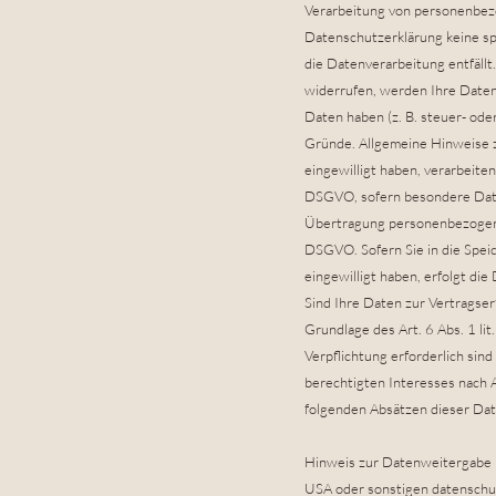
Verarbeitung von personenbezo
Datenschutzerklärung keine sp
die Datenverarbeitung entfäll
widerrufen, werden Ihre Daten
Daten haben (z. B. steuer- ode
Gründe. Allgemeine Hinweise z
eingewilligt haben, verarbeite
DSGVO, sofern besondere Daten
Übertragung personenbezogener
DSGVO. Sofern Sie in die Speic
eingewilligt haben, erfolgt di
Sind Ihre Daten zur Vertragser
Grundlage des Art. 6 Abs. 1 li
Verpflichtung erforderlich sin
berechtigten Interesses nach Ar
folgenden Absätzen dieser Dat
Hinweis zur Datenweitergabe i
USA oder sonstigen datenschut