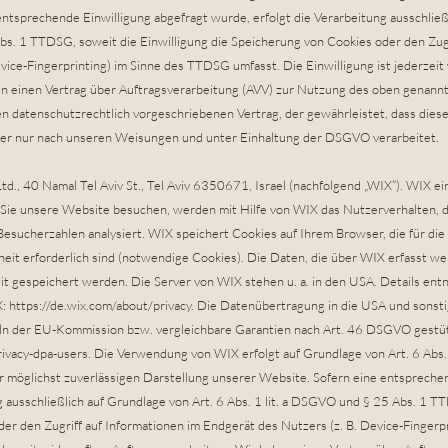
ntsprechende Einwilligung abgefragt wurde, erfolgt die Verarbeitung ausschließ
bs. 1 TTDSG, soweit die Einwilligung die Speicherung von Cookies oder den Zugr
vice-Fingerprinting) im Sinne des TTDSG umfasst. Die Einwilligung ist jederzeit 
n einen Vertrag über Auftragsverarbeitung (AVV) zur Nutzung des oben genann
nen datenschutzrechtlich vorgeschriebenen Vertrag, der gewährleistet, dass die
r nur nach unseren Weisungen und unter Einhaltung der DSGVO verarbeitet.
td., 40 Namal Tel Aviv St., Tel Aviv 6350671, Israel (nachfolgend „WIX“). WIX e
ie unsere Website besuchen, werden mit Hilfe von WIX das Nutzerverhalten, di
esucherzahlen analysiert. WIX speichert Cookies auf Ihrem Browser, die für di
eit erforderlich sind (notwendige Cookies). Die Daten, die über WIX erfasst we
t gespeichert werden. Die Server von WIX stehen u. a. in den USA. Details ent
X:
https://de.wix.com/about/privacy.
Die Datenübertragung in die USA und sonsti
ln der EU-Kommission bzw. vergleichbare Garantien nach Art. 46 DSGVO gestützt.
ivacy-dpa-users.
Die Verwendung von WIX erfolgt auf Grundlage von Art. 6 Abs. 
r möglichst zuverlässigen Darstellung unserer Website. Sofern eine entspreche
g ausschließlich auf Grundlage von Art. 6 Abs. 1 lit. a DSGVO und § 25 Abs. 1 T
der den Zugriff auf Informationen im Endgerät des Nutzers (z. B. Device-Finger