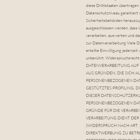
diese Drittstaaten übertragen 
Datenschutzniveau garantiert
Sicherheitsbehörden herauszug
ausgeschlossen werden, dass 
verarbeiten, auswerten und dau
zur Datenverarbeitung Viele Da
erteilte Einwilligung jederzei
unberührt. Widerspruchsrech
DATENVERARBEITUNG AUF GR
AUS GRÜNDEN, DIE SICH A
PERSONENBEZOGENEN DATE
GESTÜTZTES PROFILING. D
DIESER DATENSCHUTZERKL
PERSONENBEZOGENEN DATE
GRÜNDE FÜR DIE VERARBEI
VERARBEITUNG DIENT DE
(WIDERSPRUCH NACH ART. 
DIREKTWERBUNG ZU BETREI