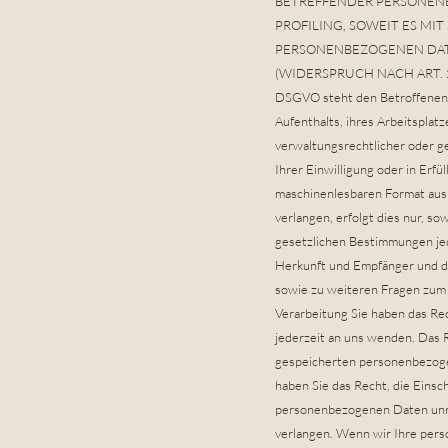
BETREFFENDER PERSONENB
PROFILING, SOWEIT ES M
PERSONENBEZOGENEN DAT
(WIDERSPRUCH NACH ART. 21 A
DSGVO steht den Betroffenen e
Aufenthalts, ihres Arbeitspla
verwaltungsrechtlicher oder ge
Ihrer Einwilligung oder in Erfü
maschinenlesbaren Format aush
verlangen, erfolgt dies nur, s
gesetzlichen Bestimmungen jed
Herkunft und Empfänger und de
sowie zu weiteren Fragen zum
Verarbeitung Sie haben das Re
jederzeit an uns wenden. Das R
gespeicherten personenbezogen
haben Sie das Recht, die Eins
personenbezogenen Daten unre
verlangen. Wenn wir Ihre per