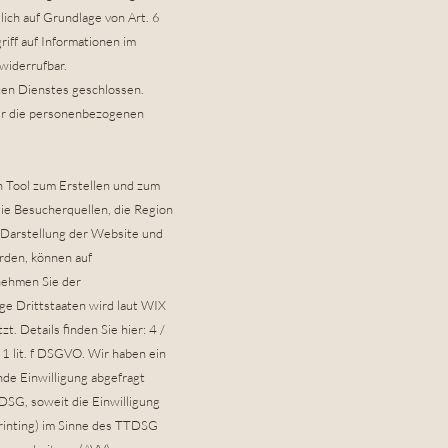
lich auf Grundlage von Art. 6
iff auf Informationen im
widerrufbar.
ten Dienstes geschlossen.
ser die personenbezogenen
in Tool zum Erstellen und zum
e Besucherquellen, die Region
e Darstellung der Website und
rden, können auf
nehmen Sie der
ge Drittstaaten wird laut WIX
 Details finden Sie hier: 4 /
1 lit. f DSGVO. Wir haben ein
nde Einwilligung abgefragt
TDSG, soweit die Einwilligung
printing) im Sinne des TTDSG