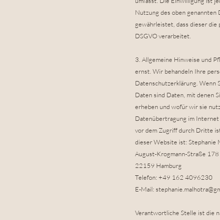
umfasst. Die Einwilligung ist 
Nutzung des oben genannten Di
gewährleistet, dass dieser d
DSGVO verarbeitet.
3. Allgemeine Hinweise und Pf
ernst. Wir behandeln Ihre per
Datenschutzerklärung. Wenn 
Daten sind Daten, mit denen Si
erheben und wofür wir sie nutz
Datenübertragung im Internet (
vor dem Zugriff durch Dritte is
dieser Website ist: Stephanie 
August-Krogmann-Straße 178
22159 Hamburg
Telefon: +49 162 4096230
E-Mail:
stephanie.malhotra@gm
Verantwortliche Stelle ist die