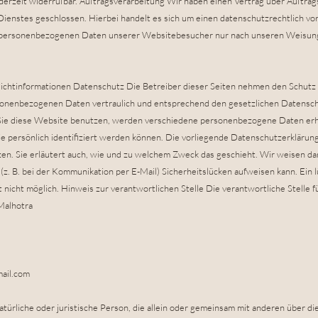
jederzeit widerrufbar. Auftragsverarbeitung Wir haben einen Vertrag über Auftra
enstes geschlossen. Hierbei handelt es sich um einen datenschutzrechtlich vo
ie personenbezogenen Daten unserer Websitebesucher nur nach unseren Weisung
lichtinformationen Datenschutz Die Betreiber dieser Seiten nehmen den Schutz 
sonenbezogenen Daten vertraulich und entsprechend den gesetzlichen Datensch
Sie diese Website benutzen, werden verschiedene personenbezogene Daten e
e persönlich identifiziert werden können. Die vorliegende Datenschutzerklärung
en. Sie erläutert auch, wie und zu welchem Zweck das geschieht. Wir weisen dara
z. B. bei der Kommunikation per E-Mail) Sicherheitslücken aufweisen kann. Ein 
t nicht möglich. Hinweis zur verantwortlichen Stelle Die verantwortliche Stelle 
Malhotra
ail.com
 natürliche oder juristische Person, die allein oder gemeinsam mit anderen über d