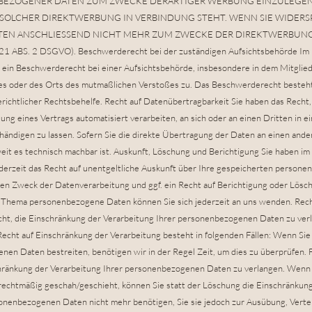
EZOGENER DATEN ZUM ZWECKE DERARTIGER WERBUNG EINZULEGEN; 
IT SOLCHER DIREKTWERBUNG IN VERBINDUNG STEHT. WENN SIE WIDER
EN ANSCHLIESSEND NICHT MEHR ZUM ZWECKE DER DIREKTWERBUN
BS. 2 DSGVO). Beschwerderecht bei der zuständigen Aufsichtsbehörde Im Fa
in Beschwerderecht bei einer Aufsichtsbehörde, insbesondere in dem Mitglied
tzes oder des Orts des mutmaßlichen Verstoßes zu. Das Beschwerderecht beste
richtlicher Rechtsbehelfe. Recht auf Datenübertragbarkeit Sie haben das Recht,
llung eines Vertrags automatisiert verarbeiten, an sich oder an einen Dritten in 
ändigen zu lassen. Sofern Sie die direkte Übertragung der Daten an einen ande
oweit es technisch machbar ist. Auskunft, Löschung und Berichtigung Sie haben 
erzeit das Recht auf unentgeltliche Auskunft über Ihre gespeicherten person
n Zweck der Datenverarbeitung und ggf. ein Recht auf Berichtigung oder Lösc
 Thema personenbezogene Daten können Sie sich jederzeit an uns wenden. Rech
cht, die Einschränkung der Verarbeitung Ihrer personenbezogenen Daten zu verl
echt auf Einschränkung der Verarbeitung besteht in folgenden Fällen: Wenn Sie d
en Daten bestreiten, benötigen wir in der Regel Zeit, um dies zu überprüfen. 
chränkung der Verarbeitung Ihrer personenbezogenen Daten zu verlangen. Wenn 
chtmäßig geschah/geschieht, können Sie statt der Löschung die Einschränkun
sonenbezogenen Daten nicht mehr benötigen, Sie sie jedoch zur Ausübung, Ver