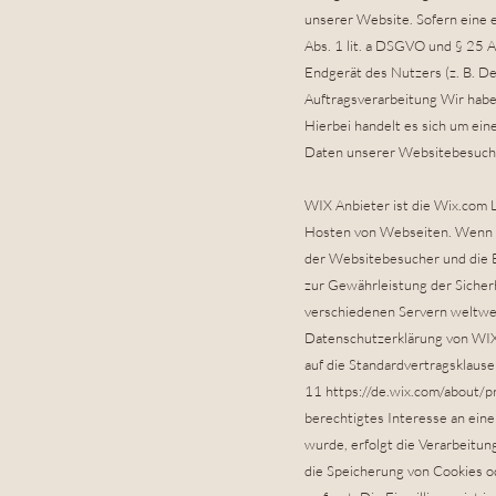
unserer Website. Sofern eine e
Abs. 1 lit. a DSGVO und § 25 A
Endgerät des Nutzers (z. B. De
Auftragsverarbeitung Wir habe
Hierbei handelt es sich um ei
Daten unserer Websitebesuche
WIX Anbieter ist die Wix.com L
Hosten von Webseiten. Wenn S
der Websitebesucher und die B
zur Gewährleistung der Sicherh
verschiedenen Servern weltwei
Datenschutzerklärung von WI
auf die Standardvertragsklause
11
https://de.wix.com/about/pr
berechtigtes Interesse an eine
wurde, erfolgt die Verarbeitun
die Speicherung von Cookies o